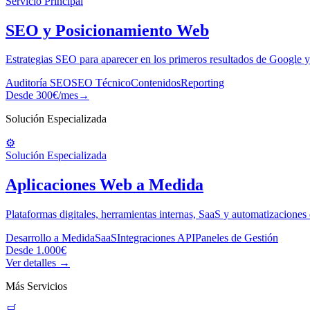
Servicio Principal
SEO y Posicionamiento Web
Estrategias SEO para aparecer en los primeros resultados de Google y 
Auditoría SEO
SEO Técnico
Contenidos
Reporting
Desde 300€/mes
→
Solución Especializada
⚙️
Solución Especializada
Aplicaciones Web a Medida
Plataformas digitales, herramientas internas, SaaS y automatizaciones
Desarrollo a Medida
SaaS
Integraciones API
Paneles de Gestión
Desde 1.000€
Ver detalles →
Más Servicios
🛒