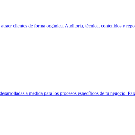
atraer clientes de forma orgánica. Auditoría, técnica, contenidos y repo
 desarrolladas a medida para los procesos específicos de tu negocio. Pa