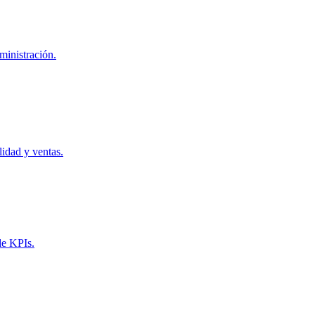
ministración.
idad y ventas.
de KPIs.