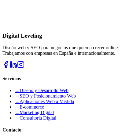
💬 Consulta Gratuita por WhatsApp
💬 Hablar por WhatsApp
Digital Leveling
Diseño web y SEO para negocios que quieren crecer online.
Trabajamos con empresas en España e internacionalmente.
Servicios
→
Diseño y Desarrollo Web
→
SEO y Posicionamiento Web
→
Aplicaciones Web a Medida
→
E-commerce
→
Marketing Digital
→
Consultoría Digital
Contacto